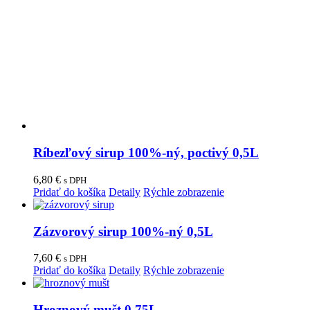
Ríbezľový sirup 100%-ný, poctivý 0,5L
6,80
€
s DPH
Pridať do košíka
Detaily
Rýchle zobrazenie
Zázvorový sirup 100%-ný 0,5L
7,60
€
s DPH
Pridať do košíka
Detaily
Rýchle zobrazenie
Hroznový mušt 0,75L