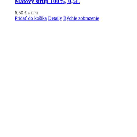
Mätový sirup 100%, 0,5L
6,50
€
s DPH
Pridať do košíka
Detaily
Rýchle zobrazenie