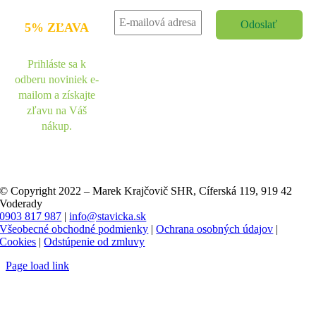
5% ZĽAVA
Prihláste sa k
odberu noviniek e-
mailom a získajte
zľavu na Váš
nákup.
© Copyright 2022 – Marek Krajčovič SHR, Cíferská 119, 919 42
Voderady
0903 817 987
|
info@stavicka.sk
Všeobecné obchodné podmienky
|
Ochrana osobných údajov
|
Cookies
|
Odstúpenie od zmluvy
Page load link
Go
to
Top