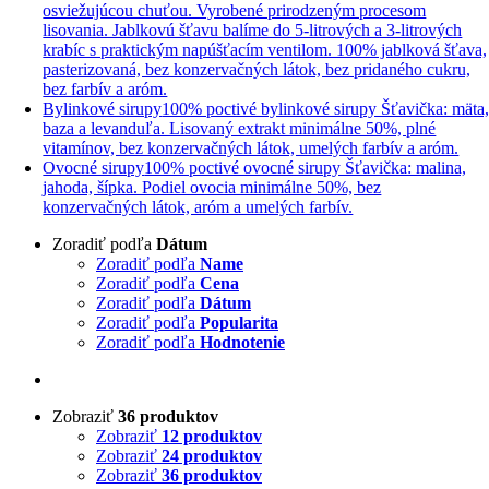
osviežujúcou chuťou. Vyrobené prirodzeným procesom
lisovania. Jablkovú šťavu balíme do 5-litrových a 3-litrových
krabíc s praktickým napúšťacím ventilom. 100% jablková šťava,
pasterizovaná, bez konzervačných látok, bez pridaného cukru,
bez farbív a aróm.
Bylinkové sirupy
100% poctivé bylinkové sirupy Šťavička: mäta
baza a levanduľa. Lisovaný extrakt minimálne 50%, plné
vitamínov, bez konzervačných látok, umelých farbív a aróm.
Ovocné sirupy
100% poctivé ovocné sirupy Šťavička: malina,
jahoda, šípka. Podiel ovocia minimálne 50%, bez
konzervačných látok, aróm a umelých farbív.
Zoradiť podľa
Dátum
Zoradiť podľa
Name
Zoradiť podľa
Cena
Zoradiť podľa
Dátum
Zoradiť podľa
Popularita
Zoradiť podľa
Hodnotenie
Zobraziť
36 produktov
Zobraziť
12 produktov
Zobraziť
24 produktov
Zobraziť
36 produktov