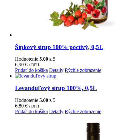
Šípkový sirup 100% poctivý, 0,5L
Hodnotenie
5.00
z 5
6,90
€
s DPH
Pridať do košíka
Detaily
Rýchle zobrazenie
Levanduľový sirup 100%, 0,5L
Hodnotenie
5.00
z 5
6,80
€
s DPH
Pridať do košíka
Detaily
Rýchle zobrazenie