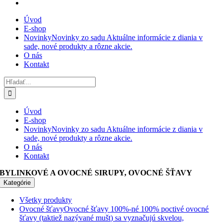
Úvod
E-shop
Novinky
Novinky zo sadu Aktuálne informácie z diania v
sade, nové produkty a rôzne akcie.
O nás
Kontakt
Hľadať:
Úvod
E-shop
Novinky
Novinky zo sadu Aktuálne informácie z diania v
sade, nové produkty a rôzne akcie.
O nás
Kontakt
BYLINKOVÉ A OVOCNÉ SIRUPY, OVOCNÉ ŠŤAVY
Kategórie
Všetky produkty
Ovocné šťavy
Ovocné šťavy 100%-né 100% poctivé ovocné
šťavy (taktiež nazývané mušt) sa vyznačujú skvelou,