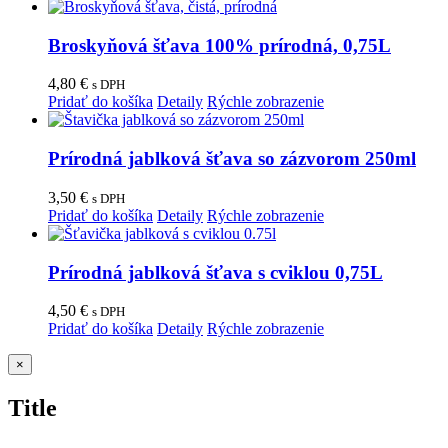
Broskyňová šťava 100% prírodná, 0,75L
4,80
€
s DPH
Pridať do košíka
Detaily
Rýchle zobrazenie
Prírodná jablková šťava so zázvorom 250ml
3,50
€
s DPH
Pridať do košíka
Detaily
Rýchle zobrazenie
Prírodná jablková šťava s cviklou 0,75L
4,50
€
s DPH
Pridať do košíka
Detaily
Rýchle zobrazenie
Zatvoriť
×
rýchle
zobrazenie
Title
produktu