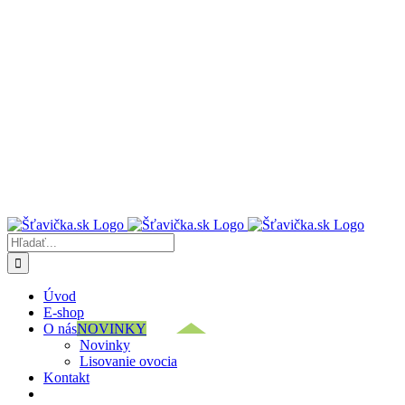
Hľadať:
Úvod
E-shop
O nás
NOVINKY
Novinky
Lisovanie ovocia
Kontakt