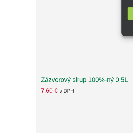
Zázvorový sirup 100%-ný 0,5L
7,60
€
s DPH