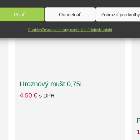
Prijať
Odmietnuť
Zobraziť predvoľby
Cookies
Zásady ochrany osobných údajov
Kontakt
Hroznový mušt 0,75L
4,50
€
s DPH
P
1