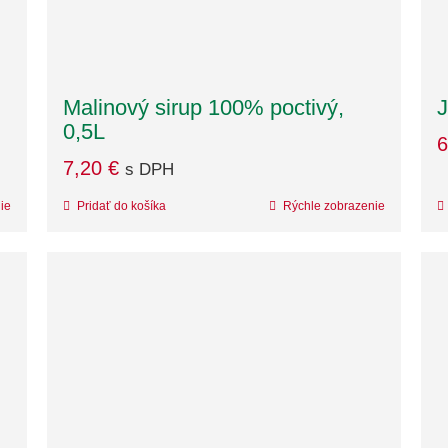
Malinový sirup 100% poctivý,
J
0,5L
6
7,20
€
s DPH
ie
Pridať do košíka
Rýchle zobrazenie