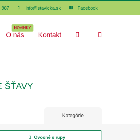
 987
info@stavicka.sk
Facebook
NOVINKY
O nás
Kontakt
É ŠŤAVY
Kategórie
Ovocné sirupy