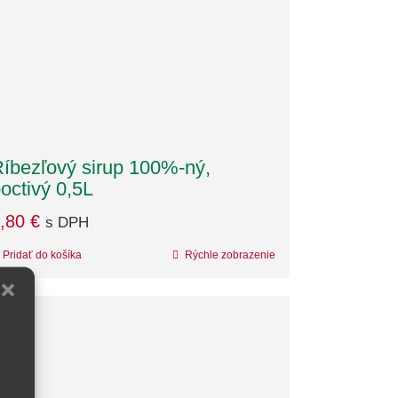
íbezľový sirup 100%-ný,
octivý 0,5L
,80
€
s DPH
Pridať do košíka
Rýchle zobrazenie