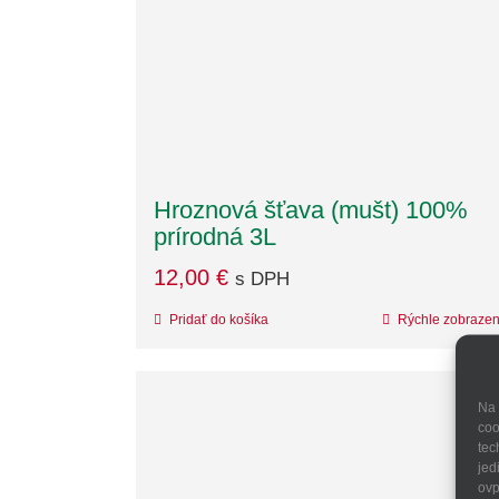
Hroznová šťava (mušt) 100%
prírodná 3L
12,00
€
s DPH
Pridať do košíka
Rýchle zobrazen
Na 
coo
tec
jed
ovp