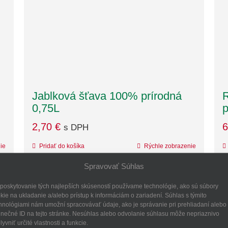
Jablková šťava 100% prírodná
R
0,75L
p
2,70
€
6
s DPH
ie
Pridať do košíka
Rýchle zobrazenie
Spravovať Súhlas
poskytovanie tých najlepších skúseností používame technológie, ako sú súbory
kie na ukladanie a/alebo prístup k informáciám o zariadení. Súhlas s týmito
hnológiami nám umožní spracovávať údaje, ako je správanie pri prehliadaní alebo
inečné ID na tejto stránke. Nesúhlas alebo odvolanie súhlasu môže nepriaznivo
lyvniť určité vlastnosti a funkcie.