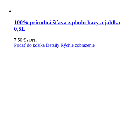
100% prírodná šťava z plodu bazy a jablka
0,5L
7,50
€
s DPH
Pridať do košíka
Detaily
Rýchle zobrazenie