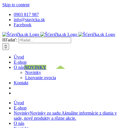
Skip to content
0903 817 987
info@stavicka.sk
Facebook
Hľadať:
Úvod
E-shop
O nás
NOVINKY
Novinky
Lisovanie ovocia
Kontakt
Úvod
E-shop
Novinky
Novinky zo sadu Aktuálne informácie z diania v
sade, nové produkty a rôzne akcie.
O nás