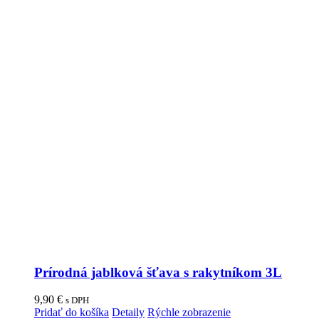
Prírodná jablková šťava s rakytníkom 3L
9,90
€
s DPH
Pridať do košíka
Detaily
Rýchle zobrazenie