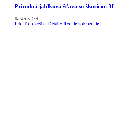
Prírodná jablková šťava so škoricou 3L
8,50
€
s DPH
Pridať do košíka
Detaily
Rýchle zobrazenie