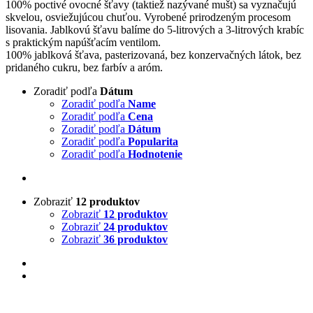
100% poctivé ovocné šťavy (taktiež nazývané mušt) sa vyznačujú
skvelou, osviežujúcou chuťou. Vyrobené prirodzeným procesom
lisovania. Jablkovú šťavu balíme do 5-litrových a 3-litrových krabíc
s praktickým napúšťacím ventilom.
100% jablková šťava, pasterizovaná, bez konzervačných látok, bez
pridaného cukru, bez farbív a aróm.
Zoradiť podľa
Dátum
Zoradiť podľa
Name
Zoradiť podľa
Cena
Zoradiť podľa
Dátum
Zoradiť podľa
Popularita
Zoradiť podľa
Hodnotenie
Zobraziť
12 produktov
Zobraziť
12 produktov
Zobraziť
24 produktov
Zobraziť
36 produktov