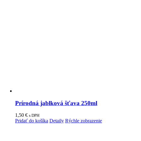
Prírodná jablková šťava 250ml
1,50
€
s DPH
Pridať do košíka
Detaily
Rýchle zobrazenie