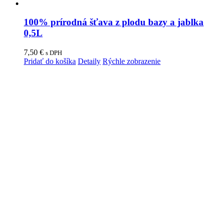
100% prírodná šťava z plodu bazy a jablka
0,5L
7,50
€
s DPH
Pridať do košíka
Detaily
Rýchle zobrazenie