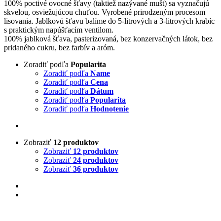
100% poctivé ovocné šťavy (taktiež nazývané mušt) sa vyznačujú
skvelou, osviežujúcou chuťou. Vyrobené prirodzeným procesom
lisovania. Jablkovú šťavu balíme do 5-litrových a 3-litrových krabíc
s praktickým napúšťacím ventilom.
100% jablková šťava, pasterizovaná, bez konzervačných látok, bez
pridaného cukru, bez farbív a aróm.
Zoradiť podľa
Popularita
Zoradiť podľa
Name
Zoradiť podľa
Cena
Zoradiť podľa
Dátum
Zoradiť podľa
Popularita
Zoradiť podľa
Hodnotenie
Zobraziť
12 produktov
Zobraziť
12 produktov
Zobraziť
24 produktov
Zobraziť
36 produktov