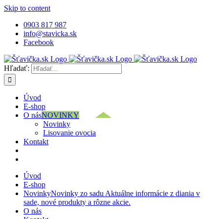
Skip to content
0903 817 987
info@stavicka.sk
Facebook
Hľadať:
Úvod
E-shop
O nás
NOVINKY
Novinky
Lisovanie ovocia
Kontakt
Úvod
E-shop
Novinky
Novinky zo sadu Aktuálne informácie z diania v
sade, nové produkty a rôzne akcie.
O nás