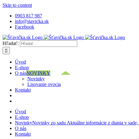
Skip to content
0903 817 987
info@stavicka.sk
Facebook
Hľadať:
Úvod
E-shop
O nás
NOVINKY
Novinky
Lisovanie ovocia
Kontakt
Úvod
E-shop
Novinky
Novinky zo sadu Aktuálne informácie z diania v sade,
O nás
Kontakt