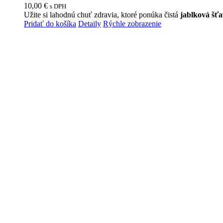
10,00
€
s DPH
Užite si lahodnú chuť zdravia, ktoré ponúka čistá
jablková šť
Pridať do košíka
Detaily
Rýchle zobrazenie