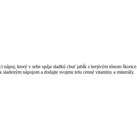
i nápoj, ktorý v sebe spája sladkú chuť jabĺk s hrejivým tónom škorice
u k sladeným nápojom a dodajte svojmu telu cenné vitamíny a minerály.