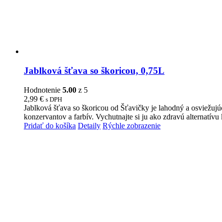
Jablková šťava so škoricou, 0,75L
Hodnotenie
5.00
z 5
2,99
€
s DPH
Jablková šťava so škoricou od Šťavičky je lahodný a osviežujúc
konzervantov a farbív. Vychutnajte si ju ako zdravú alternatív
Pridať do košíka
Detaily
Rýchle zobrazenie