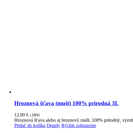
Hroznová šťava (mušt) 100% prírodná 3L
12,00
€
s DPH
Hroznová šťava alebo aj hroznový mušt, 100% prírodný, vyroben
Pridať do košíka
Detaily
Rýchle zobrazenie