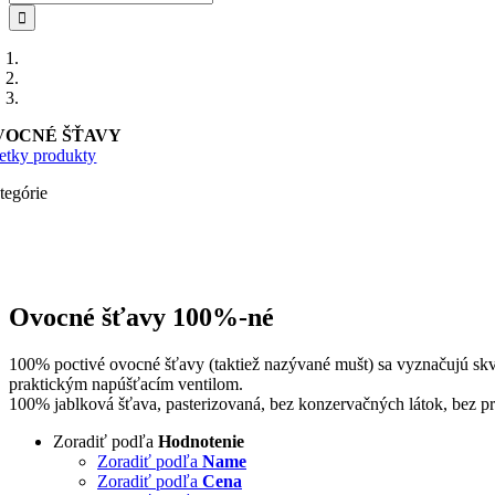
VOCNÉ ŠŤAVY
etky produkty
tegórie
Ovocné šťavy 100%-né
100% poctivé ovocné šťavy (taktiež nazývané mušt) sa vyznačujú skv
praktickým napúšťacím ventilom.
100% jablková šťava, pasterizovaná, bez konzervačných látok, bez pr
Zoradiť podľa
Hodnotenie
Zoradiť podľa
Name
Zoradiť podľa
Cena