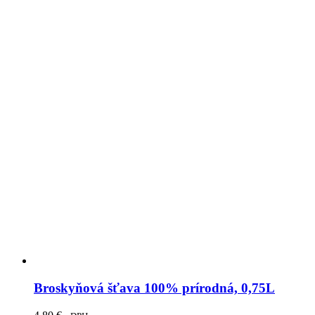
Broskyňová šťava 100% prírodná, 0,75L