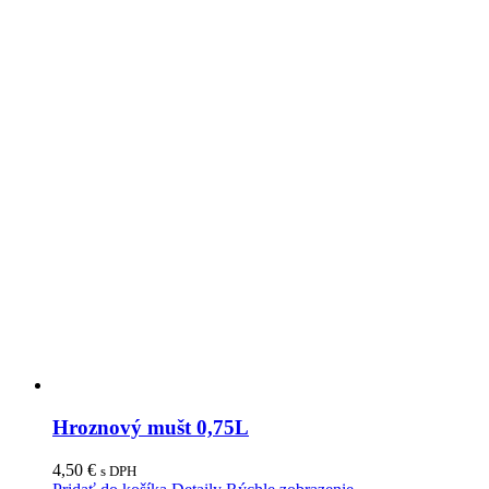
Hroznový mušt 0,75L
4,50
€
s DPH