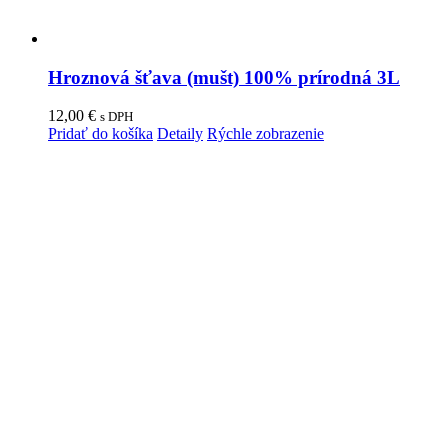
Hroznová šťava (mušt) 100% prírodná 3L
12,00
€
s DPH
Pridať do košíka
Detaily
Rýchle zobrazenie