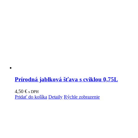
Prírodná jablková šťava s cviklou 0,75L
4,50
€
s DPH
Pridať do košíka
Detaily
Rýchle zobrazenie