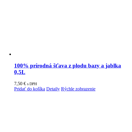
100% prírodná šťava z plodu bazy a jablka
0,5L
7,50
€
s DPH
Pridať do košíka
Detaily
Rýchle zobrazenie