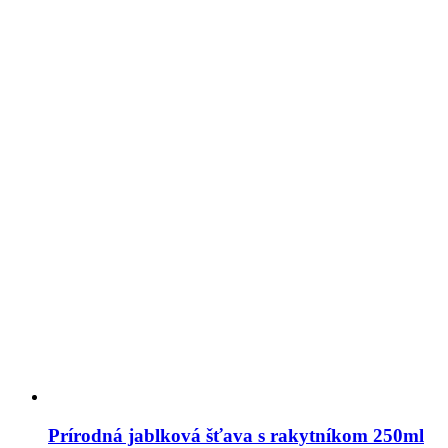
Prírodná jablková šťava s rakytníkom 250ml