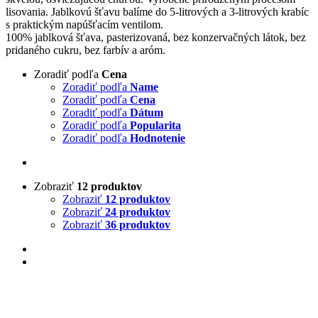
lisovania. Jablkovú šťavu balíme do 5-litrových a 3-litrových krabíc
s praktickým napúšťacím ventilom.
100% jablková šťava, pasterizovaná, bez konzervačných látok, bez
pridaného cukru, bez farbív a aróm.
Zoradiť podľa
Cena
Zoradiť podľa
Name
Zoradiť podľa
Cena
Zoradiť podľa
Dátum
Zoradiť podľa
Popularita
Zoradiť podľa
Hodnotenie
Zobraziť
12 produktov
Zobraziť
12 produktov
Zobraziť
24 produktov
Zobraziť
36 produktov