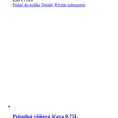
4,80
€
s DPH
Pridať do košíka
Detaily
Rýchle zobrazenie
Prírodná višňová šťava 0,75L