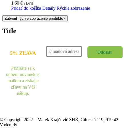
1,60
€
s DPH
Pridať do košíka
Detaily
Rýchle zobrazenie
Zatvoriť rýchle zobrazenie produktu
×
Title
5% ZĽAVA
Prihláste sa k
odberu noviniek e-
mailom a získajte
zľavu na Váš
nákup.
© Copyright 2022 – Marek Krajčovič SHR, Cíferská 119, 919 42
Voderady