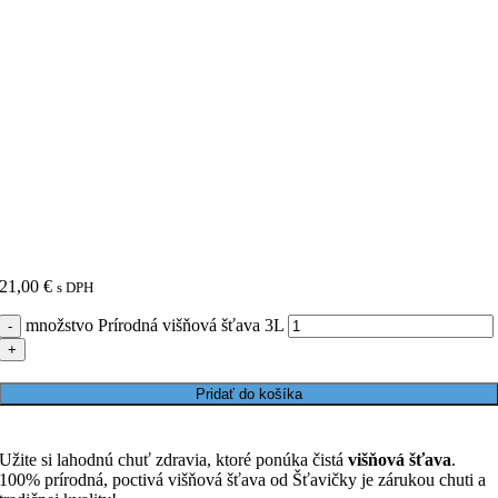
21,00
€
s DPH
množstvo Prírodná višňová šťava 3L
Pridať do košíka
Užite si lahodnú chuť zdravia, ktoré ponúka čistá
višňová šťava
.
100% prírodná, poctivá višňová šťava od Šťavičky je zárukou chuti a