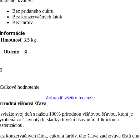
tradičnej kvality!
Bez pridaného cukru
Bez konzervačných látok
Bez farbív
Informácie
Hmotnosť
3,5 kg
Objem:
3l
0
Celkové hodnotenie
Zobraziť všetky recenzie
rírodná višňová šťava
sviežte svoj deň s našou 100% prírodnou višňovou šťavou, ktorá je
yrobená zo šťavnatých, sladkých višní lisovaním, filtráciou a
asterizáciou.
ez konzervačných látok, cukru a farbív, táto šťava zachováva čistú chu