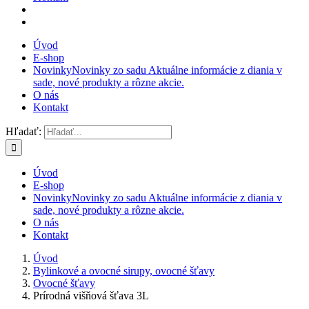
Úvod
E-shop
Novinky
Novinky zo sadu Aktuálne informácie z diania v
sade, nové produkty a rôzne akcie.
O nás
Kontakt
Hľadať:
Úvod
E-shop
Novinky
Novinky zo sadu Aktuálne informácie z diania v
sade, nové produkty a rôzne akcie.
O nás
Kontakt
Úvod
Bylinkové a ovocné sirupy, ovocné šťavy
Ovocné šťavy
Prírodná višňová šťava 3L