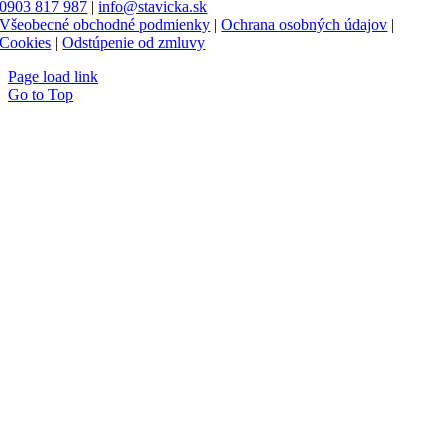
0903 817 987
|
info@stavicka.sk
Všeobecné obchodné podmienky
|
Ochrana osobných údajov
|
Cookies
|
Odstúpenie od zmluvy
Page load link
Go to Top