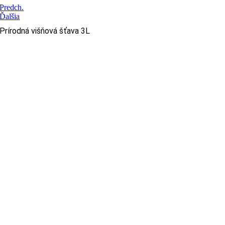
Predch.
Ďalšia
Prírodná višňová šťava 3L