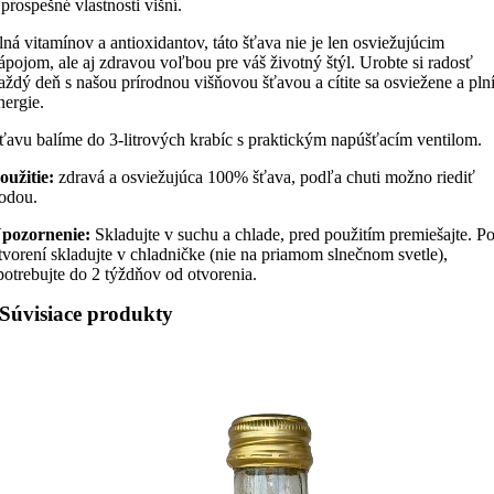
 prospešné vlastnosti višní.
lná vitamínov a antioxidantov, táto šťava nie je len osviežujúcim
ápojom, ale aj zdravou voľbou pre váš životný štýl. Urobte si radosť
aždý deň s našou prírodnou višňovou šťavou a cítite sa osviežene a pln
nergie.
ťavu balíme do 3-litrových krabíc s praktickým napúšťacím ventilom.
oužitie:
zdravá a osviežujúca 100% šťava, podľa chuti možno riediť
odou.
pozornenie:
Skladujte v suchu a chlade, pred použitím premiešajte. P
tvorení skladujte v chladničke (nie na priamom slnečnom svetle),
potrebujte do 2 týždňov od otvorenia.
Súvisiace produkty