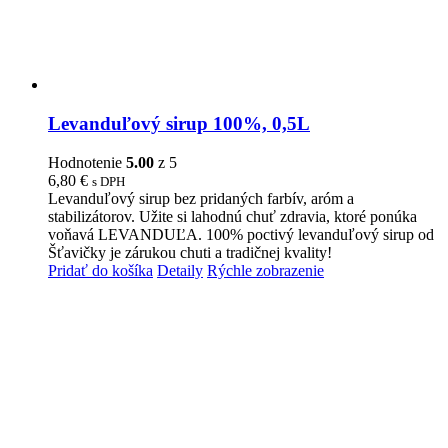
Levanduľový sirup 100%, 0,5L
Hodnotenie
5.00
z 5
6,80
€
s DPH
Levanduľový sirup bez pridaných farbív, aróm a
stabilizátorov. Užite si lahodnú chuť zdravia, ktoré ponúka
voňavá LEVANDUĽA. 100% poctivý levanduľový sirup od
Šťavičky je zárukou chuti a tradičnej kvality!
Pridať do košíka
Detaily
Rýchle zobrazenie