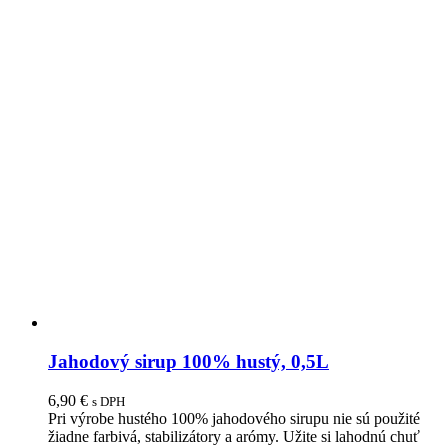
Jahodový sirup 100% hustý, 0,5L
6,90
€
s DPH
Pri výrobe hustého 100% jahodového sirupu nie sú použité
žiadne farbivá, stabilizátory a arómy. Užite si lahodnú chuť