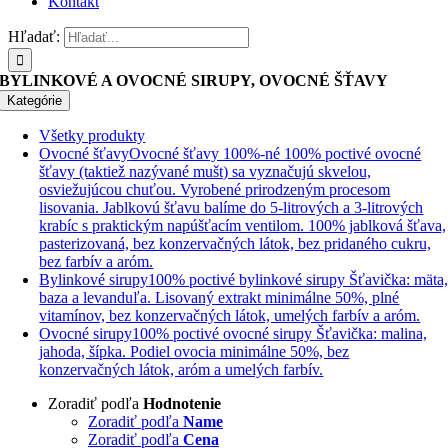
Kontakt
Hľadať:
BYLINKOVÉ A OVOCNÉ SIRUPY, OVOCNÉ ŠŤAVY
Kategórie
Všetky produkty
Ovocné šťavy
Ovocné šťavy 100%-né 100% poctivé ovocné
šťavy (taktiež nazývané mušt) sa vyznačujú skvelou,
osviežujúcou chuťou. Vyrobené prirodzeným procesom
lisovania. Jablkovú šťavu balíme do 5-litrových a 3-litrových
krabíc s praktickým napúšťacím ventilom. 100% jablková šťava,
pasterizovaná, bez konzervačných látok, bez pridaného cukru,
bez farbív a aróm.
Bylinkové sirupy
100% poctivé bylinkové sirupy Šťavička: mäta
baza a levanduľa. Lisovaný extrakt minimálne 50%, plné
vitamínov, bez konzervačných látok, umelých farbív a aróm.
Ovocné sirupy
100% poctivé ovocné sirupy Šťavička: malina,
jahoda, šípka. Podiel ovocia minimálne 50%, bez
konzervačných látok, aróm a umelých farbív.
Zoradiť podľa
Hodnotenie
Zoradiť podľa
Name
Zoradiť podľa
Cena