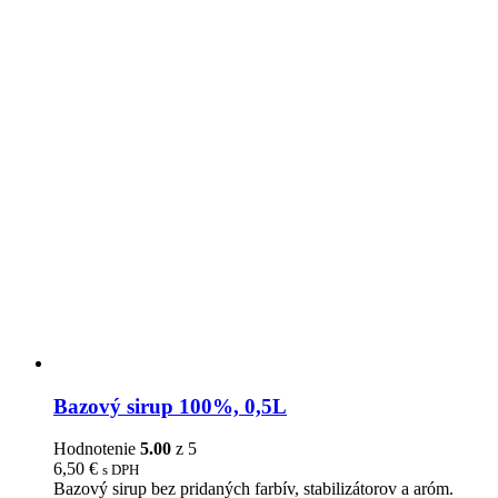
Bazový sirup 100%, 0,5L
Hodnotenie
5.00
z 5
6,50
€
s DPH
Bazový sirup bez pridaných farbív, stabilizátorov a aróm.