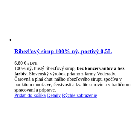
Ríbezľový sirup 100%-ný, poctivý 0,5L
6,80
€
s DPH
100%-ný, hustý ríbezľový sirup,
bez konzervantov a bez
farbív
. Slovenský výrobok priamo z farmy Voderady.
Čarovná a plná chuť nášho ríbezľového sirupu spočíva v
použitom množstve, čerstvosti a kvalite surovín a v tradičnom
spracovaní a príprave.
Pridať do košíka
Detaily
Rýchle zobrazenie