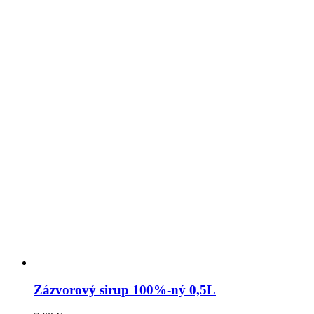
Zázvorový sirup 100%-ný 0,5L