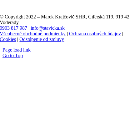
© Copyright 2022 – Marek Krajčovič SHR, Cíferská 119, 919 42
Voderady
0903 817 987
|
info@stavicka.sk
Všeobecné obchodné podmienky
|
Ochrana osobných údajov
|
Cookies
|
Odstúpenie od zmluvy
Page load link
Go to Top