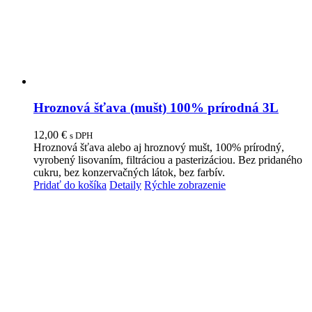
Hroznová šťava (mušt) 100% prírodná 3L
12,00
€
s DPH
Hroznová šťava alebo aj hroznový mušt, 100% prírodný,
vyrobený lisovaním, filtráciou a pasterizáciou. Bez pridaného
cukru, bez konzervačných látok, bez farbív.
Pridať do košíka
Detaily
Rýchle zobrazenie