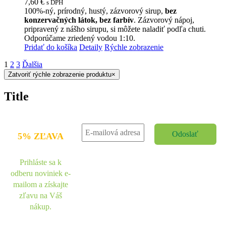
7,60
€
s DPH
100%-ný, prírodný, hustý, zázvorový sirup,
bez
konzervačných látok, bez farbív
. Zázvorový nápoj,
pripravený z nášho sirupu, si môžete naladiť podľa chuti.
Odporúčame zriedený vodou 1:10.
Pridať do košíka
Detaily
Rýchle zobrazenie
1
2
3
Ďalšia
Zatvoriť rýchle zobrazenie produktu
×
Title
5% ZĽAVA
Prihláste sa k
odberu noviniek e-
mailom a získajte
zľavu na Váš
nákup.