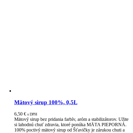
Mätový sirup 100%, 0,5L
6,50
€
s DPH
Mätový sirup bez pridania farbív, aróm a stabilizátorov. Užite
si lahodnú chuť zdravia, ktoré ponúka MÄTA PIEPORNÁ.
100% poctivý mätový sirup od Šťavičky je zárukou chuti a