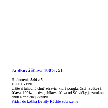
Jablková šťava 100%, 5L
Hodnotenie
5.00
z 5
10,00
€
s DPH
Užite si lahodnú chuť zdravia, ktoré ponúka čistá
jablková
šťava
. 100% poctivá jablková šťava od Šťavičky je zárukou
chuti a tradičnej kvality!
Pridať do košíka
Detaily
Rýchle zobrazenie