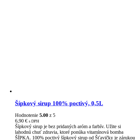
Šípkový sirup 100% poctivý, 0,5L
Hodnotenie
5.00
z 5
6,90
€
s DPH
Šípkový sirup je bez pridaných aróm a farbív. Užite si
lahodnú chuť zdravia, ktoré ponúka vitamínová bomba
ŠÍPKA. 100% poctivý šípkový sirup od Šťavičky je zárukou