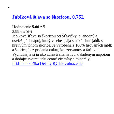
Jablková šťava so škoricou, 0,75L
Hodnotenie
5.00
z 5
2,99
€
s DPH
Jablková šťava so škoricou od Šťavičky je lahodný a
osviežujúci nápoj, ktorý v sebe spája sladkú chuť jabĺk s
hrejivým tónom škorice. Je vyrobená z 100% lisovaných jabĺk
a škorice, bez pridania cukru, konzervantov a farbív.
Vychutnajte si ju ako zdravú alternatívu k sladeným nápojom
a dodajte svojmu telu cenné vitamíny a minerály.
Pridať do košíka
Detaily
Rýchle zobrazenie