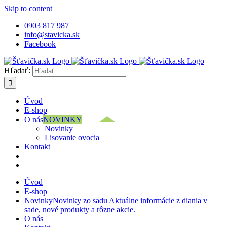
Skip to content
0903 817 987
info@stavicka.sk
Facebook
Hľadať:
Úvod
E-shop
O nás
NOVINKY
Novinky
Lisovanie ovocia
Kontakt
Úvod
E-shop
Novinky
Novinky zo sadu Aktuálne informácie z diania v
sade, nové produkty a rôzne akcie.
O nás