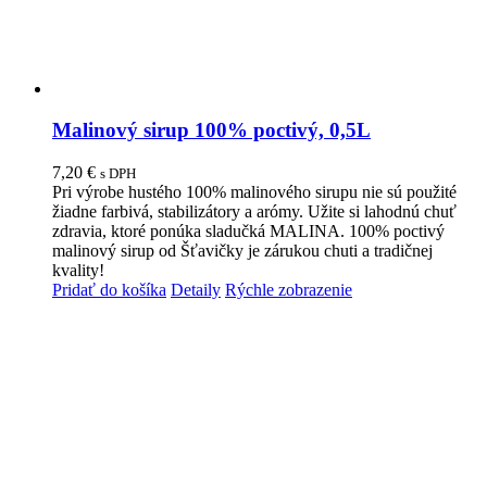
Malinový sirup 100% poctivý, 0,5L
7,20
€
s DPH
Pri výrobe hustého 100% malinového sirupu nie sú použité
žiadne farbivá, stabilizátory a arómy. Užite si lahodnú chuť
zdravia, ktoré ponúka sladučká MALINA. 100% poctivý
malinový sirup od Šťavičky je zárukou chuti a tradičnej
kvality!
Pridať do košíka
Detaily
Rýchle zobrazenie