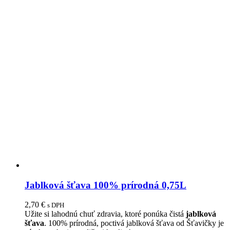
Jablková šťava 100% prírodná 0,75L
2,70
€
s DPH
Užite si lahodnú chuť zdravia, ktoré ponúka čistá
jablková
šťava
. 100% prírodná, poctivá jablková šťava od Šťavičky je