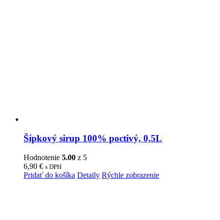
Šípkový sirup 100% poctivý, 0,5L
Hodnotenie
5.00
z 5
6,90
€
s DPH
Pridať do košíka
Detaily
Rýchle zobrazenie