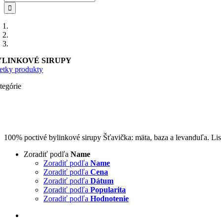
YLINKOVÉ SIRUPY
etky produkty
tegórie
100% poctivé bylinkové sirupy Šťavička: mäta, baza a levanduľa. Li
Zoradiť podľa
Name
Zoradiť podľa
Name
Zoradiť podľa
Cena
Zoradiť podľa
Dátum
Zoradiť podľa
Popularita
Zoradiť podľa
Hodnotenie