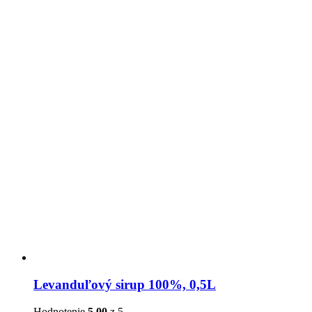
Levanduľový sirup 100%, 0,5L
Hodnotenie
5.00
z 5