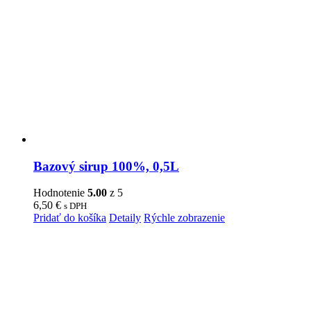
Bazový sirup 100%, 0,5L
Hodnotenie
5.00
z 5
6,50
€
s DPH
Pridať do košíka
Detaily
Rýchle zobrazenie