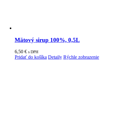
Mätový sirup 100%, 0,5L
6,50
€
s DPH
Pridať do košíka
Detaily
Rýchle zobrazenie