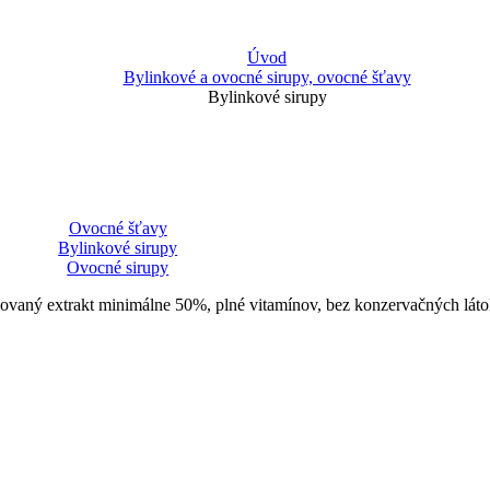
Úvod
Bylinkové a ovocné sirupy, ovocné šťavy
Bylinkové sirupy
Ovocné šťavy
Bylinkové sirupy
Ovocné sirupy
sovaný extrakt minimálne 50%, plné vitamínov, bez konzervačných láto