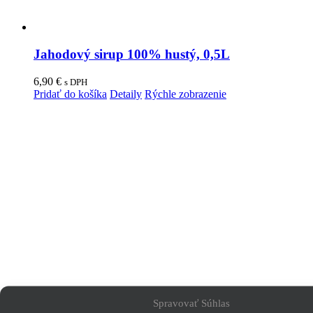
Jahodový sirup 100% hustý, 0,5L
6,90
€
s DPH
Pridať do košíka
Detaily
Rýchle zobrazenie
Spravovať Súhlas