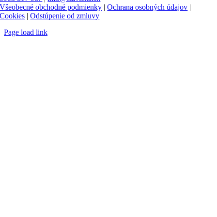
Všeobecné obchodné podmienky
|
Ochrana osobných údajov
|
Cookies
|
Odstúpenie od zmluvy
Page load link
Go
to
Top