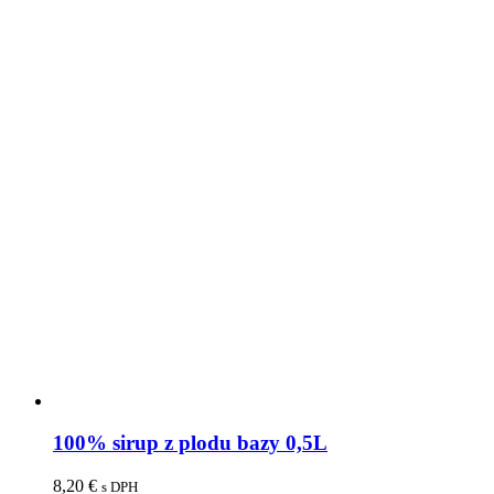
100% sirup z plodu bazy 0,5L
8,20
€
s DPH