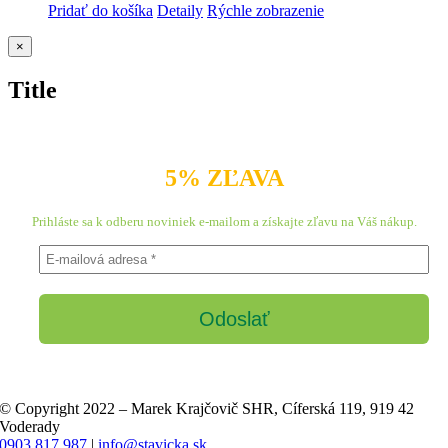
Pridať do košíka
Detaily
Rýchle zobrazenie
Zatvoriť
×
rýchle
zobrazenie
Title
produktu
5% ZĽAVA
Prihláste sa k odberu noviniek e-mailom a získajte zľavu na Váš nákup.
© Copyright 2022 – Marek Krajčovič SHR, Cíferská 119, 919 42
Voderady
0903 817 987
|
info@stavicka.sk