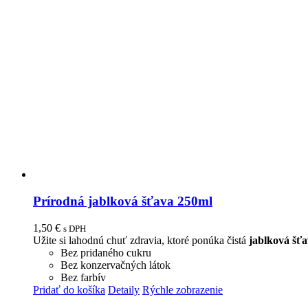
Prírodná jablková šťava 250ml
1,50
€
s DPH
Užite si lahodnú chuť zdravia, ktoré ponúka čistá
jablková šť
Bez pridaného cukru
Bez konzervačných látok
Bez farbív
Pridať do košíka
Detaily
Rýchle zobrazenie