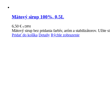
Mätový sirup 100%, 0,5L
6,50
€
s DPH
Mätový sirup bez pridania farbív, aróm a stabilizátorov. Uži
Pridať do košíka
Detaily
Rýchle zobrazenie