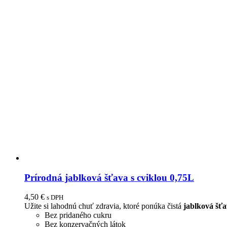
Prírodná jablková šťava s cviklou 0,75L
4,50
€
s DPH
Užite si lahodnú chuť zdravia, ktoré ponúka čistá
jablková šťa
Bez pridaného cukru
Bez konzervačných látok