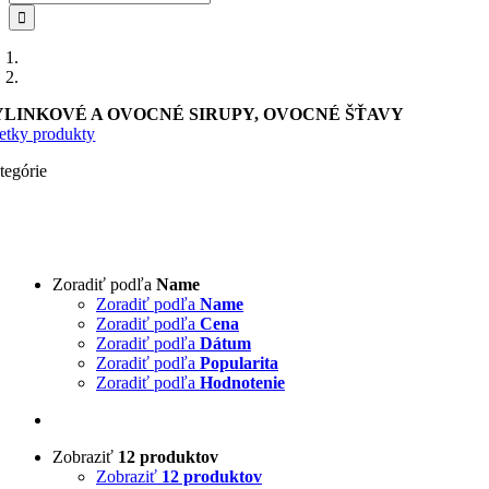
YLINKOVÉ A OVOCNÉ SIRUPY, OVOCNÉ ŠŤAVY
etky produkty
tegórie
Zoradiť podľa
Name
Zoradiť podľa
Name
Zoradiť podľa
Cena
Zoradiť podľa
Dátum
Zoradiť podľa
Popularita
Zoradiť podľa
Hodnotenie
Zobraziť
12 produktov
Zobraziť
12 produktov