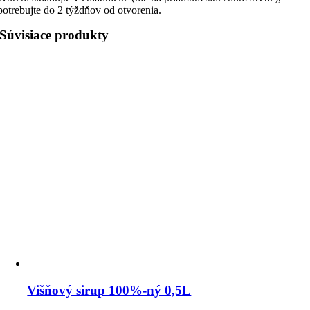
potrebujte do 2 týždňov od otvorenia.
Súvisiace produkty
Višňový sirup 100%-ný 0,5L