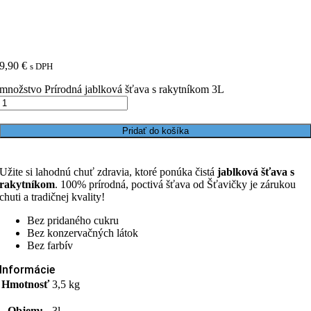
9,90
€
s DPH
množstvo Prírodná jablková šťava s rakytníkom 3L
Pridať do košíka
Užite si lahodnú chuť zdravia, ktoré ponúka čistá
jablková šťava s
rakytníkom
. 100% prírodná, poctivá šťava od Šťavičky je zárukou
chuti a tradičnej kvality!
Bez pridaného cukru
Bez konzervačných látok
Bez farbív
Informácie
Hmotnosť
3,5 kg
Objem:
3l