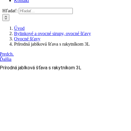
Kontakt
Hľadať:
Úvod
Bylinkové a ovocné sirupy, ovocné šťavy
Ovocné šťavy
Prírodná jablková šťava s rakytníkom 3L
Predch.
Ďalšia
Prírodná jablková šťava s rakytníkom 3L