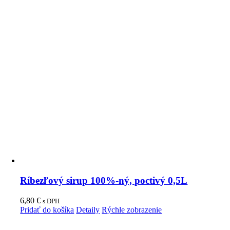
Ríbezľový sirup 100%-ný, poctivý 0,5L
6,80
€
s DPH
Pridať do košíka
Detaily
Rýchle zobrazenie