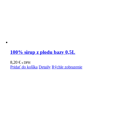
100% sirup z plodu bazy 0,5L
8,20
€
s DPH
Pridať do košíka
Detaily
Rýchle zobrazenie