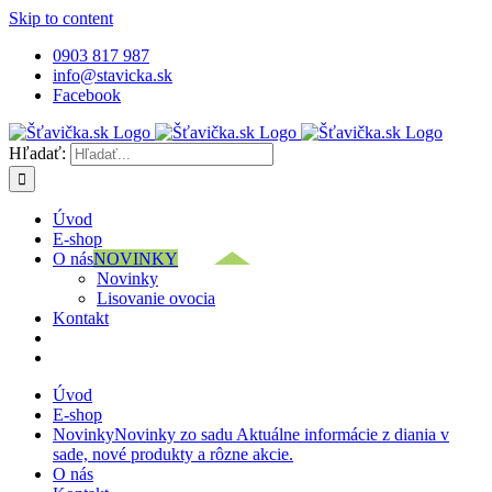
Skip to content
0903 817 987
info@stavicka.sk
Facebook
Hľadať:
Úvod
E-shop
O nás
NOVINKY
Novinky
Lisovanie ovocia
Kontakt
Úvod
E-shop
Novinky
Novinky zo sadu Aktuálne informácie z diania v
sade, nové produkty a rôzne akcie.
O nás