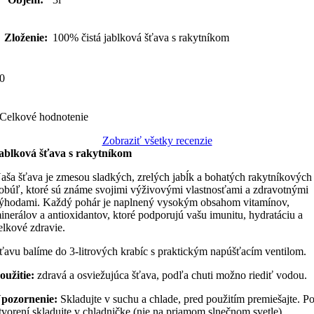
Zloženie:
100% čistá jablková šťava s rakytníkom
0
Celkové hodnotenie
Zobraziť všetky recenzie
ablková šťava s rakytníkom
aša šťava je zmesou sladkých, zrelých jabĺk a bohatých rakytníkových
obúľ, ktoré sú známe svojimi výživovými vlastnosťami a zdravotnými
ýhodami. Každý pohár je naplnený vysokým obsahom vitamínov,
inerálov a antioxidantov, ktoré podporujú vašu imunitu, hydratáciu a
elkové zdravie.
ťavu balíme do 3-litrových krabíc s praktickým napúšťacím ventilom.
oužitie:
zdravá a osviežujúca šťava, podľa chuti možno riediť vodou.
pozornenie:
Skladujte v suchu a chlade, pred použitím premiešajte. P
tvorení skladujte v chladničke (nie na priamom slnečnom svetle),