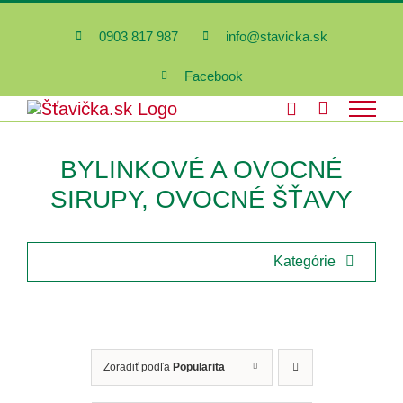
Skip
to
0903 817 987
info@stavicka.sk
content
Facebook
BYLINKOVÉ A OVOCNÉ
SIRUPY, OVOCNÉ ŠŤAVY
Kategórie
Všetky produkty
Zoradiť podľa
Popularita
Ovocné šťavy