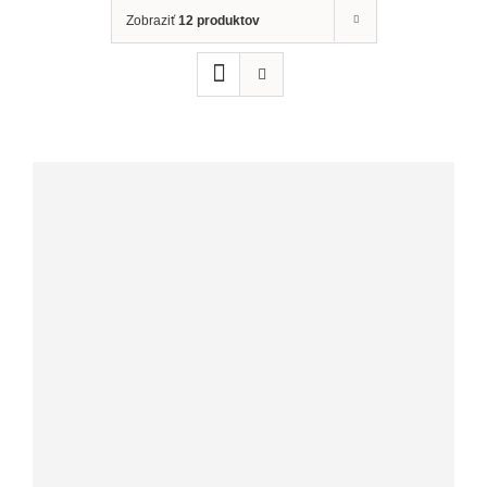
Zobraziť
12 produktov
Bylinkové sirupy
Ovocné sirupy