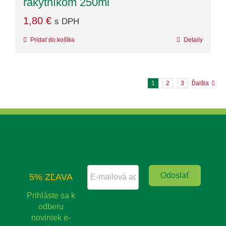
rakytníkom 250ml
1,80
€
s DPH
Pridať do košíka
Detaily
1
2
3
Ďalšia
5% ZĽAVA
Prihláste sa k
odberu
noviniek e-