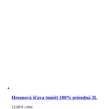
Hroznová šťava (mušt) 100% prírodná 3L
12,00
€
s DPH