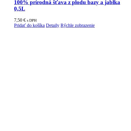
100% prírodná šťava z plodu bazy a jablka
0,5L
7,50
€
s DPH
Pridať do košíka
Detaily
Rýchle zobrazenie