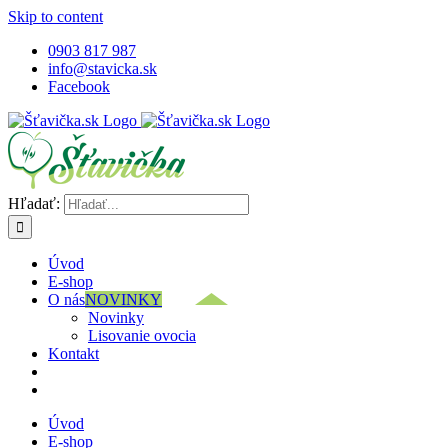
Skip to content
0903 817 987
info@stavicka.sk
Facebook
Hľadať:
Úvod
E-shop
O nás
NOVINKY
Novinky
Lisovanie ovocia
Kontakt
Úvod
E-shop