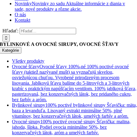
Novinky
Novinky zo sadu Aktuálne informácie z diania v
sade, nové produkty a rôzne akcie.
O nás
Kontakt
Hľadať:
BYLINKOVÉ A OVOCNÉ SIRUPY, OVOCNÉ ŠŤAVY
Kategórie
Všetky produkty
Ovocné šťavy
Ovocné šťavy 100%-né 100% poctivé ovocné
šťavy (taktiež nazývané mušt) sa vyznačujú skvelou,
osviežujúcou chuťou. Vyrobené prirodzeným procesom
lisovania. Jablkovú šťavu balíme do 5-litrových a 3-litrových
krabíc s praktickým napúšťacím ventilom. 100% jablková šťava,
pasterizovaná, bez konzervačných látok, bez pridaného cukru,
bez farbív a aróm.
Bylinkové sirupy
100% poctivé bylinkové sirupy Šťavička: mäta
baza a levanduľa. Lisovaný extrakt minimálne 50%, plné
vitamínov, bez konzervačných látok, umelých farbív a aróm.
Ovocné sirupy
100% poctivé ovocné sirupy Šťavička: malina,
jahoda, šípka. Podiel ovocia minimálne 50%, bez
konzervačných látok, aróm a umelých farbív.