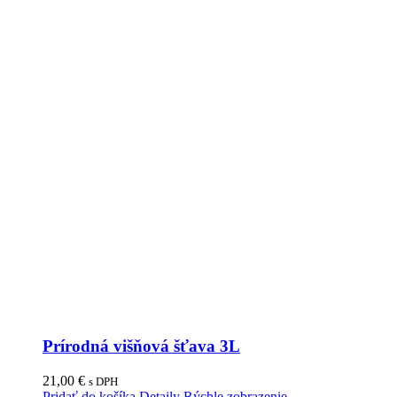
Prírodná višňová šťava 3L
21,00
€
s DPH
Pridať do košíka
Detaily
Rýchle zobrazenie