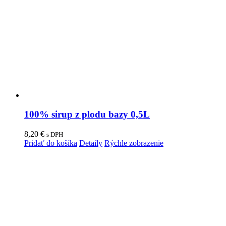
100% sirup z plodu bazy 0,5L
8,20
€
s DPH
Pridať do košíka
Detaily
Rýchle zobrazenie