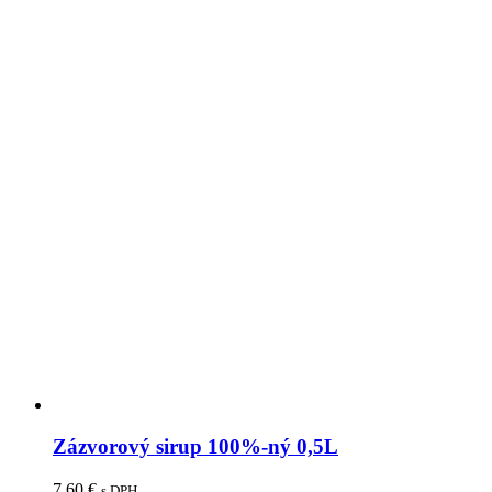
Zázvorový sirup 100%-ný 0,5L
7,60
€
s DPH