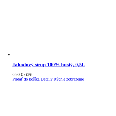
Jahodový sirup 100% hustý, 0,5L
6,90
€
s DPH
Pridať do košíka
Detaily
Rýchle zobrazenie