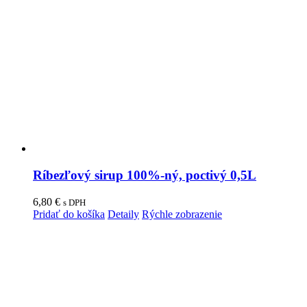
Ríbezľový sirup 100%-ný, poctivý 0,5L
6,80
€
s DPH
Pridať do košíka
Detaily
Rýchle zobrazenie