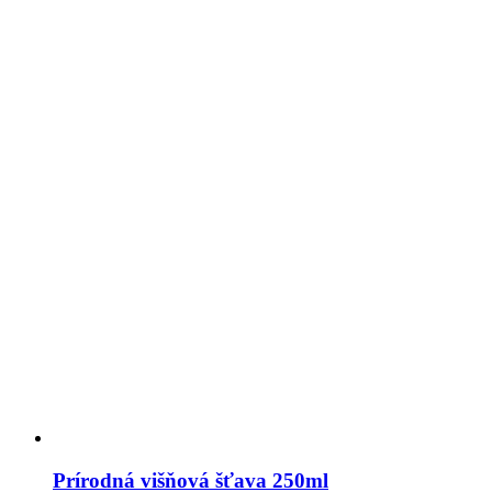
Prírodná višňová šťava 250ml