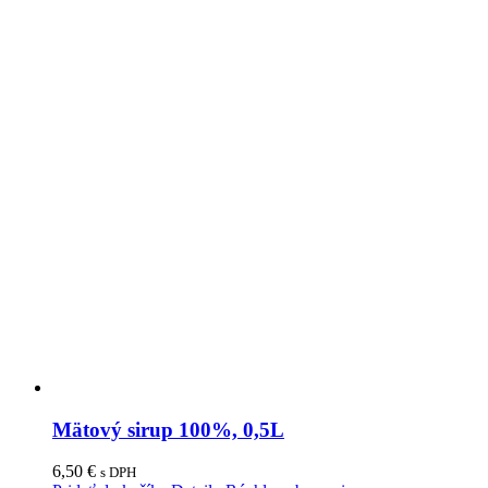
Mätový sirup 100%, 0,5L
6,50
€
s DPH