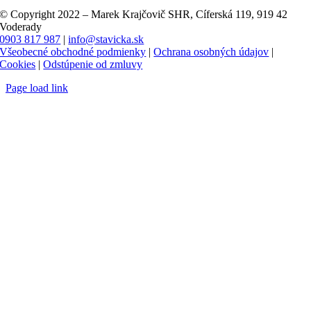
© Copyright 2022 – Marek Krajčovič SHR, Cíferská 119, 919 42
Voderady
0903 817 987
|
info@stavicka.sk
Všeobecné obchodné podmienky
|
Ochrana osobných údajov
|
Cookies
|
Odstúpenie od zmluvy
Page load link
Go
to
Top