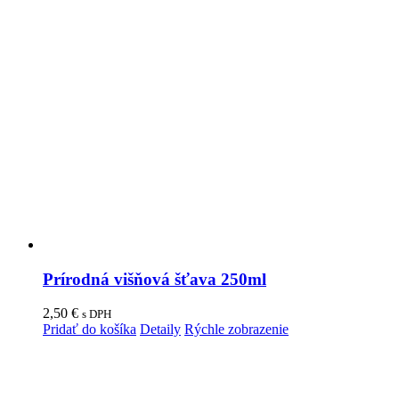
Prírodná višňová šťava 250ml
2,50
€
s DPH
Pridať do košíka
Detaily
Rýchle zobrazenie