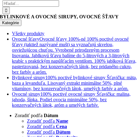
Hľadať:
BYLINKOVÉ A OVOCNÉ SIRUPY, OVOCNÉ ŠŤAVY
Kategórie
Všetky produkty
Ovocné šťavy
Ovocné šťavy 100%-né 100% poctivé ovocné
šťavy (taktiež nazývané mušt) sa vyznačujú skvelou,
osviežujúcou chuťou. Vyrobené prirodzeným procesom
lisovania. Jablkovú šťavu balíme do 5-litrových a 3-litrových
krabíc s praktickým napúšťacím ventilom. 100% jablková šťava,
pasterizovaná, bez konzervačných látok, bez pridaného cukru,
bez farbív a aróm.
Bylinkové sirupy
100% poctivé bylinkové sirupy Šťavička: mäta
baza a levanduľa. Lisovaný extrakt minimálne 50%, plné
vitamínov, bez konzervačných látok, umelých farbív a aróm.
Ovocné sirupy
100% poctivé ovocné sirupy Šťavička: malina,
jahoda, šípka. Podiel ovocia minimálne 50%, bez
konzervačných látok, aróm a umelých farbív.
Zoradiť podľa
Dátum
Zoradiť podľa
Name
Zoradiť podľa
Cena
Zoradiť podľa
Dátum