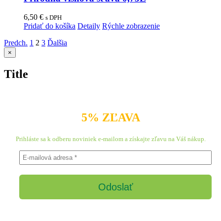
6,50
€
s DPH
Pridať do košíka
Detaily
Rýchle zobrazenie
Predch.
1
2
3
Ďalšia
Zatvoriť
×
rýchle
zobrazenie
Title
produktu
5% ZĽAVA
Prihláste sa k odberu noviniek e-mailom a získajte zľavu na Váš nákup.