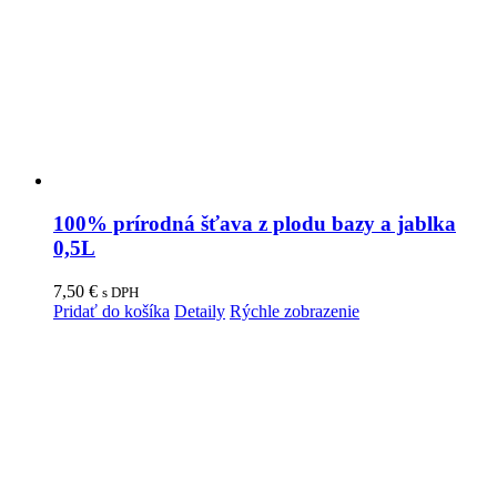
100% prírodná šťava z plodu bazy a jablka
0,5L
7,50
€
s DPH
Pridať do košíka
Detaily
Rýchle zobrazenie