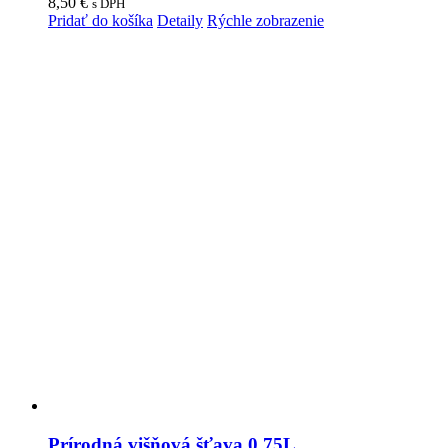
8,50
€
s DPH
Pridať do košíka
Detaily
Rýchle zobrazenie
Prírodná višňová šťava 0,75L