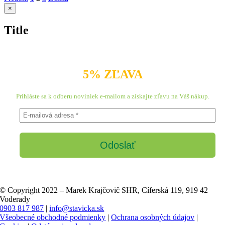
Zatvoriť
×
rýchle
zobrazenie
Title
produktu
5% ZĽAVA
Prihláste sa k odberu noviniek e-mailom a získajte zľavu na Váš nákup.
© Copyright 2022 – Marek Krajčovič SHR, Cíferská 119, 919 42
Voderady
0903 817 987
|
info@stavicka.sk
Všeobecné obchodné podmienky
|
Ochrana osobných údajov
|