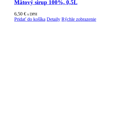
Mätový sirup 100%, 0,5L
6,50
€
s DPH
Pridať do košíka
Detaily
Rýchle zobrazenie