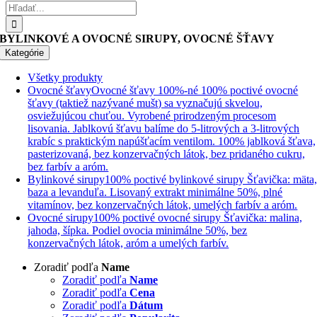
Hľadať:
BYLINKOVÉ A OVOCNÉ SIRUPY, OVOCNÉ ŠŤAVY
Kategórie
Všetky produkty
Ovocné šťavy
Ovocné šťavy 100%-né 100% poctivé ovocné
šťavy (taktiež nazývané mušt) sa vyznačujú skvelou,
osviežujúcou chuťou. Vyrobené prirodzeným procesom
lisovania. Jablkovú šťavu balíme do 5-litrových a 3-litrových
krabíc s praktickým napúšťacím ventilom. 100% jablková šťava,
pasterizovaná, bez konzervačných látok, bez pridaného cukru,
bez farbív a aróm.
Bylinkové sirupy
100% poctivé bylinkové sirupy Šťavička: mäta
baza a levanduľa. Lisovaný extrakt minimálne 50%, plné
vitamínov, bez konzervačných látok, umelých farbív a aróm.
Ovocné sirupy
100% poctivé ovocné sirupy Šťavička: malina,
jahoda, šípka. Podiel ovocia minimálne 50%, bez
konzervačných látok, aróm a umelých farbív.
Zoradiť podľa
Name
Zoradiť podľa
Name
Zoradiť podľa
Cena
Zoradiť podľa
Dátum